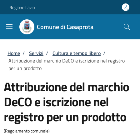
Salta al contenuto principale
Skip to footer content
Regione Lazio
Comune di Casaprota
Briciole di pane
Home
/
Servizi
/
Cultura e tempo libero
/
Attribuzione del marchio DeCO e iscrizione nel registro
per un prodotto
Attribuzione del marchio
DeCO e iscrizione nel
registro per un prodotto
(Regolamento comunale)