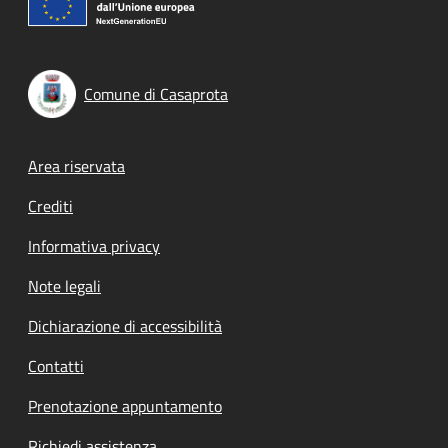
Comune di Casaprota
Footer menu
Area riservata
Crediti
Informativa privacy
Note legali
Dichiarazione di accessibilità
Contatti
Prenotazione appuntamento
Richiedi assistenza