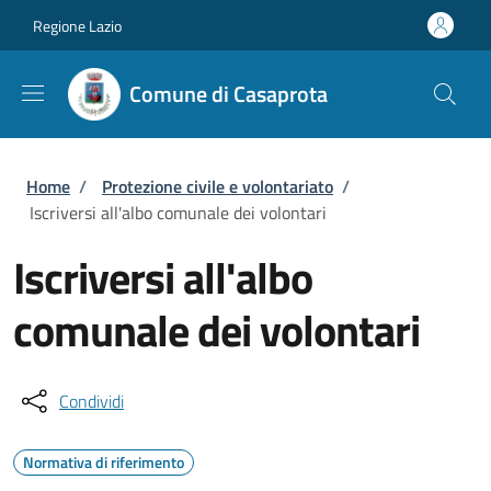
Salta al contenuto principale
Skip to footer content
Regione Lazio
Comune di Casaprota
Briciole di pane
Home
/
Protezione civile e volontariato
/
Iscriversi all'albo comunale dei volontari
Iscriversi all'albo
comunale dei volontari
Condividi
Normativa di riferimento