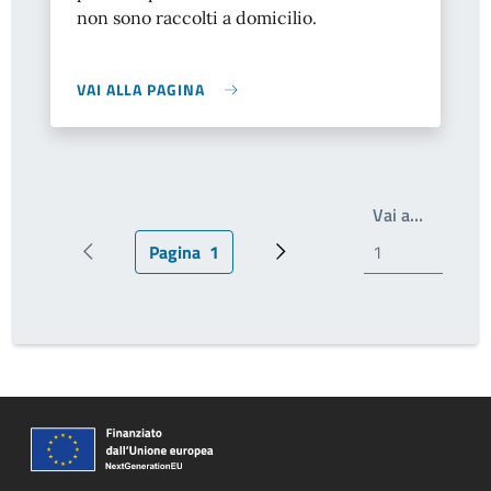
non sono raccolti a domicilio.
VAI ALLA PAGINA
Write th
Vai a…
Pagina
1
Pagina precedente
Pagina attuale
Prossima pagina