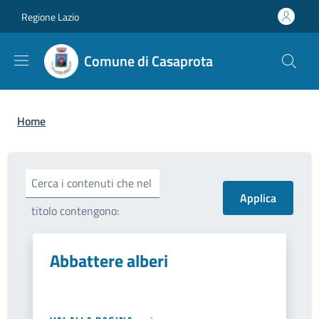
Salta al contenuto principale
Skip to footer content
Regione Lazio
Comune di Casaprota
Briciole di pane
Home
Cerca i contenuti che nel
titolo contengono:
Abbattere alberi