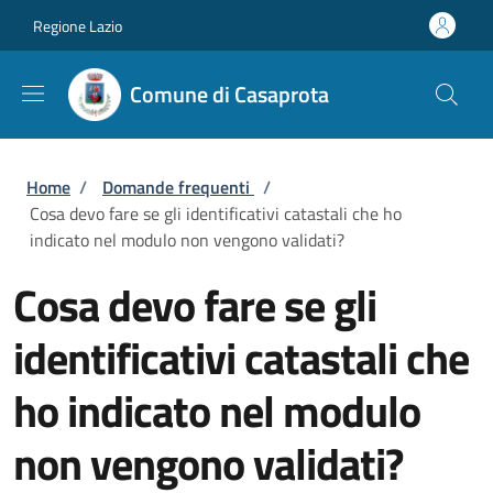
Salta al contenuto principale
Skip to footer content
Regione Lazio
Comune di Casaprota
Briciole di pane
Home
/
Domande frequenti
/
Cosa devo fare se gli identificativi catastali che ho
indicato nel modulo non vengono validati?
Cosa devo fare se gli
identificativi catastali che
ho indicato nel modulo
non vengono validati?