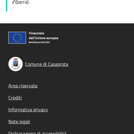
/
(barra).
Comune di Casaprota
Footer menu
Area riservata
Crediti
Informativa privacy
Note legali
Dichiarazione di accessibilità