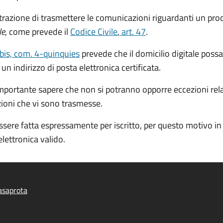
strazione di trasmettere le comunicazioni riguardanti un pr
le
, come prevede il
Codice Civile
,
art. 47
.
-bis, com. 4-quinquies
prevede che il domicilio digitale possa
 indirizzo di posta elettronica certificata.
 importante sapere che non si potranno opporre eccezioni rela
zioni che vi sono trasmesse.
ssere fatta espressamente per iscritto, per questo motivo i
elettronica valido.
asaprota