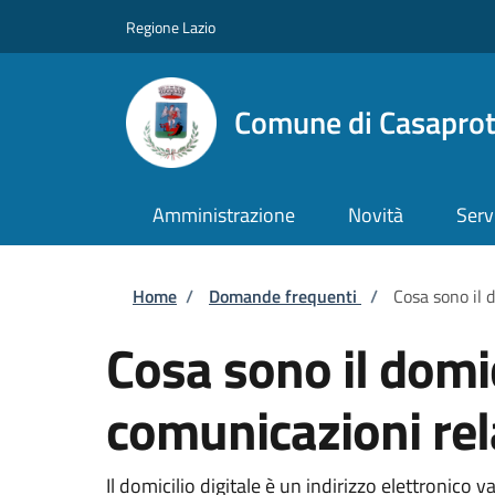
Salta al contenuto principale
Skip to footer content
Regione Lazio
Comune di Casapro
Amministrazione
Novità
Serv
Briciole di pane
Home
/
Domande frequenti
/
Cosa sono il 
Cosa sono il domic
comunicazioni rel
Il domicilio digitale è un indirizzo elettronico