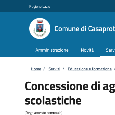
Salta al contenuto principale
Skip to footer content
Regione Lazio
Comune di Casapro
Amministrazione
Novità
Serv
Briciole di pane
Home
/
Servizi
/
Educazione e formazione
Concessione di ag
scolastiche
(Regolamento comunale)