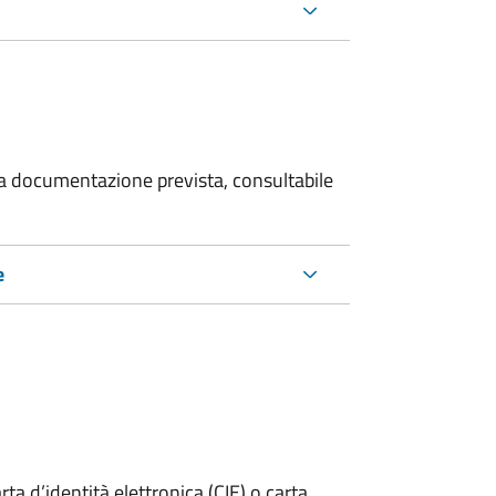
 la documentazione prevista, consultabile
e
rta d’identità elettronica (CIE) o carta