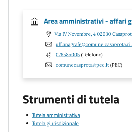
Area amministrativi - affari g
Via IV Novembre, 4 02030 Casaprota
uff.anagrafe@comune.casaprota.ri.
076585005
(Telefono)
comunecasprota@pec.it
(PEC)
Strumenti di tutela
Tutela amministrativa
Tutela giurisdizionale