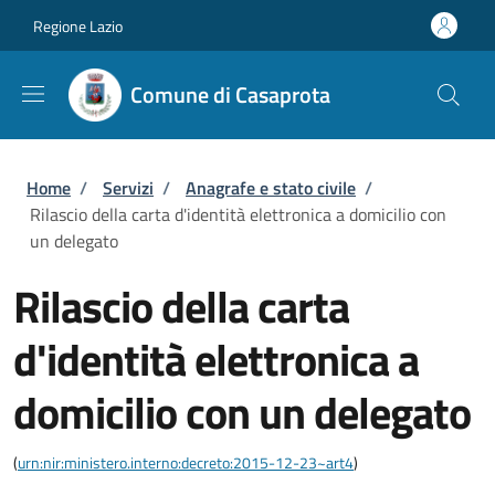
Salta al contenuto principale
Skip to footer content
Regione Lazio
Comune di Casaprota
Briciole di pane
Home
/
Servizi
/
Anagrafe e stato civile
/
Rilascio della carta d'identità elettronica a domicilio con
un delegato
Rilascio della carta
d'identità elettronica a
domicilio con un delegato
(
urn:nir:ministero.interno:decreto:2015-12-23~art4
)