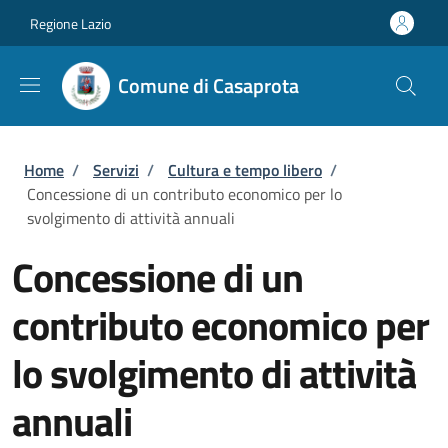
Salta al contenuto principale
Skip to footer content
Regione Lazio
Comune di Casaprota
Briciole di pane
Home
/
Servizi
/
Cultura e tempo libero
/
Concessione di un contributo economico per lo
svolgimento di attività annuali
Concessione di un
contributo economico per
lo svolgimento di attività
annuali