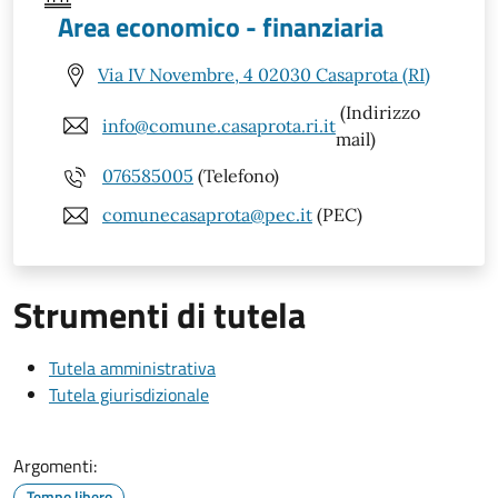
Area economico - finanziaria
Via IV Novembre, 4 02030 Casaprota (RI)
(Indirizzo
info@comune.casaprota.ri.it
mail)
076585005
(Telefono)
comunecasaprota@pec.it
(PEC)
Strumenti di tutela
Tutela amministrativa
Tutela giurisdizionale
Argomenti:
Tempo libero