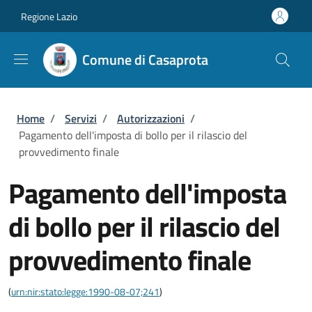
Salta al contenuto principale
Skip to footer content
Regione Lazio
Comune di Casaprota
Briciole di pane
Home
/
Servizi
/
Autorizzazioni
/
Pagamento dell'imposta di bollo per il rilascio del
provvedimento finale
Pagamento dell'imposta
di bollo per il rilascio del
provvedimento finale
(
urn:nir:stato:legge:1990-08-07;241
)