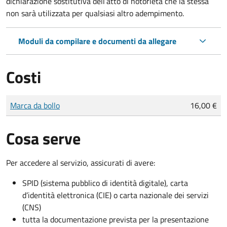
dichiarazione sostitutiva dell’atto di notorietà che la stessa
non sarà utilizzata per qualsiasi altro adempimento.
Moduli da compilare e documenti da allegare
Costi
Tipo di pagamento
Importo
Marca da bollo
16,00 €
Cosa serve
Per accedere al servizio, assicurati di avere:
SPID (sistema pubblico di identità digitale), carta
d’identità elettronica (CIE) o carta nazionale dei servizi
(CNS)
tutta la documentazione prevista per la presentazione