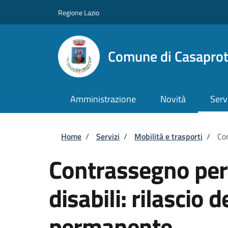
Salta al contenuto principale
Skip to footer content
Regione Lazio
Comune di Casapro
Amministrazione
Novità
Serv
Briciole di pane
Home
/
Servizi
/
Mobilità e trasporti
/
Con
Contrassegno per v
disabili: rilascio
permanente