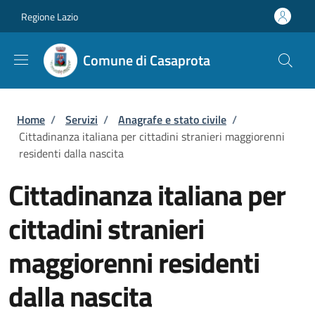
Salta al contenuto principale
Skip to footer content
Regione Lazio
Comune di Casaprota
Briciole di pane
Home
/
Servizi
/
Anagrafe e stato civile
/
Cittadinanza italiana per cittadini stranieri maggiorenni
residenti dalla nascita
Cittadinanza italiana per
cittadini stranieri
maggiorenni residenti
dalla nascita