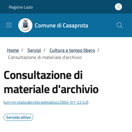
Salta al contenuto principale
Skip to footer content
Regione Lazio
Comune di Casaprota
Briciole di pane
Home
/
Servizi
/
Cultura e tempo libero
/
Consultazione di materiale d'archivio
Consultazione di
materiale d'archivio
(
urn:nir:stato:decreto.legislativo:2004-01-22;42
)
Servizio attivo