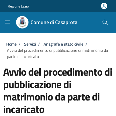
Salta al contenuto principale
Skip to footer content
Regione Lazio
Comune di Casaprota
Briciole di pane
Home
/
Servizi
/
Anagrafe e stato civile
/
Avvio del procedimento di pubblicazione di matrimonio da
parte di incaricato
Avvio del procedimento di
pubblicazione di
matrimonio da parte di
incaricato