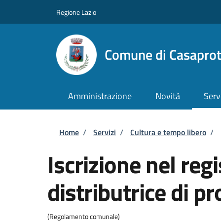
Salta al contenuto principale
Skip to footer content
Regione Lazio
Comune di Casapro
Amministrazione
Novità
Serv
Briciole di pane
Home
/
Servizi
/
Cultura e tempo libero
/
Iscrizione nel re
distributrice di p
(Regolamento comunale)