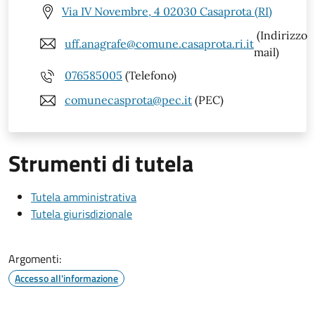
Via IV Novembre, 4 02030 Casaprota (RI)
(Indirizzo
uff.anagrafe@comune.casaprota.ri.it
mail)
076585005
(Telefono)
comunecasprota@pec.it
(PEC)
Strumenti di tutela
Tutela amministrativa
Tutela giurisdizionale
Argomenti:
Accesso all'informazione