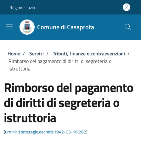
Salta al contenuto principale
Skip to footer content
Regione Lazio
Comune di Casaprota
Briciole di pane
Home
/
Servizi
/
Tributi, finanze e contravvenzioni
/
Rimborso del pagamento di diritti di segreteria o
istruttoria
Rimborso del pagamento
di diritti di segreteria o
istruttoria
(
urn:nir:stato:regio.decreto:1942-03-16;262
)