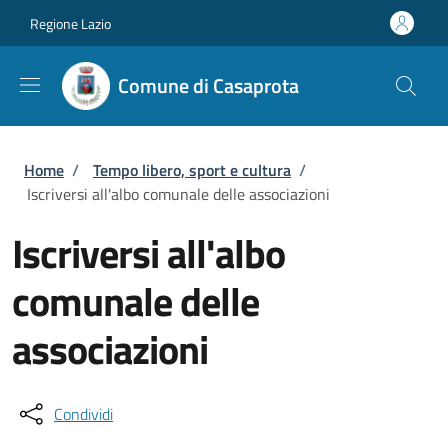
Salta al contenuto principale
Skip to footer content
Regione Lazio
Comune di Casaprota
Briciole di pane
Home
/
Tempo libero, sport e cultura
/
Iscriversi all'albo comunale delle associazioni
Iscriversi all'albo
comunale delle
associazioni
Condividi