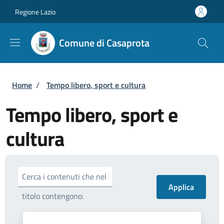
Salta al contenuto principale
Skip to footer content
Regione Lazio
Comune di Casaprota
Briciole di pane
Home
/
Tempo libero, sport e cultura
Tempo libero, sport e
cultura
Cerca i contenuti che nel
titolo contengono: