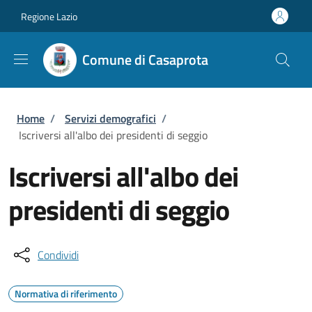
Salta al contenuto principale
Skip to footer content
Regione Lazio
Comune di Casaprota
Briciole di pane
Home
/
Servizi demografici
/
Iscriversi all'albo dei presidenti di seggio
Iscriversi all'albo dei
presidenti di seggio
Condividi
Normativa di riferimento