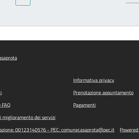
Pagina precedente
Pagina attuale
Pagina
Pagina
Pagina
Prossima pagina
asaprota
Informativa privacy
i
Prenotazione appuntamento
e FAQ
Pagamenti
i miglioramento dei servizi
trazione: 00123140576 - PEC: comunecasaprota@pec.it
Powered b