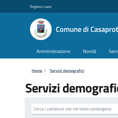
Salta al contenuto principale
Skip to footer content
Regione Lazio
Comune di Casapro
Amministrazione
Novità
Serv
Briciole di pane
Home
/
Servizi demografici
Servizi demografi
Cerca i contenuti che nel titolo contengono: