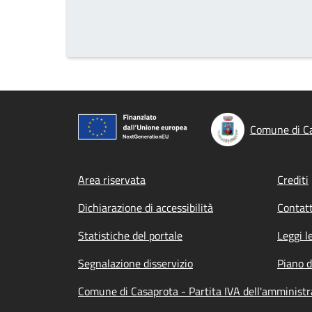
Comune di C
Footer menu
Area riservata
Crediti
Dichiarazione di accessibilità
Contatt
Statistiche del portale
Leggi l
Segnalazione disservizio
Piano d
Comune di Casaprota - Partita IVA dell'amminis