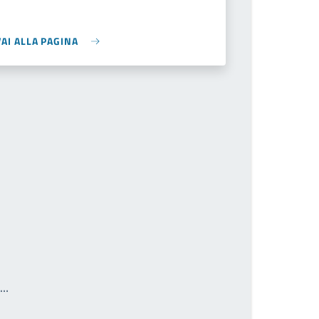
VAI ALLA PAGINA
Write the page number you want to go to
a…