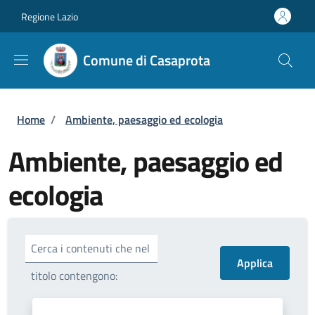
Salta al contenuto principale
Skip to footer content
Regione Lazio
Comune di Casaprota
Briciole di pane
Home
/
Ambiente, paesaggio ed ecologia
Ambiente, paesaggio ed
ecologia
Cerca i contenuti che nel
titolo contengono: