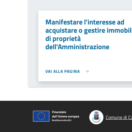
Manifestare l'interesse ad
acquistare o gestire immobil
di proprietà
dell'Amministrazione
VAI ALLA PAGINA
Comune di C