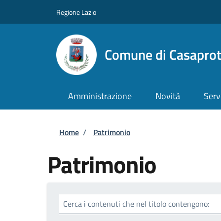
Salta al contenuto principale
Skip to footer content
Regione Lazio
Comune di Casapro
Amministrazione
Novità
Serv
Briciole di pane
Home
/
Patrimonio
Patrimonio
Cerca i contenuti che nel titolo contengono: