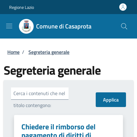
Salta al contenuto principale
Skip to footer content
Regione Lazio
Comune di Casaprota
Briciole di pane
Home
/
Segreteria generale
Segreteria generale
Cerca i contenuti che nel
titolo contengono:
Chiedere il rimborso del
pagamento di diritti di