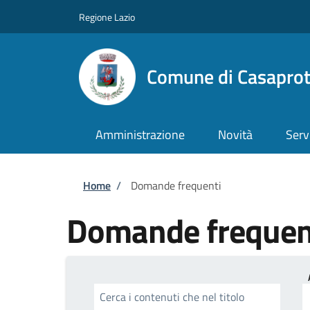
Salta al contenuto principale
Skip to footer content
Regione Lazio
Comune di Casapro
Amministrazione
Novità
Serv
Briciole di pane
Home
/
Domande frequenti
Domande frequen
Cerca i contenuti che nel titolo