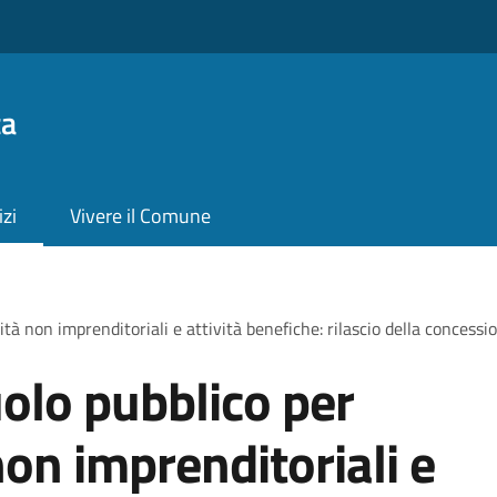
ta
izi
Vivere il Comune
tà non imprenditoriali e attività benefiche: rilascio della concessi
olo pubblico per
non imprenditoriali e