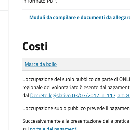
in formato PDF.
Moduli da compilare e documenti da allegar
Costi
Tipo di pagamento
Importo
Marca da bollo
L'occupazione del suolo pubblico da parte di ONLUS
regionale del volontariato è esente dal pagamento
dal
Decreto legislativo 03/07/2017, n. 117, art. 8
L'occupazione suolo pubblico prevede il pagamen
Successivamente alla presentazione della pratica 
sul
portale dei pagamenti
.