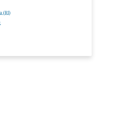
 (RI)
t