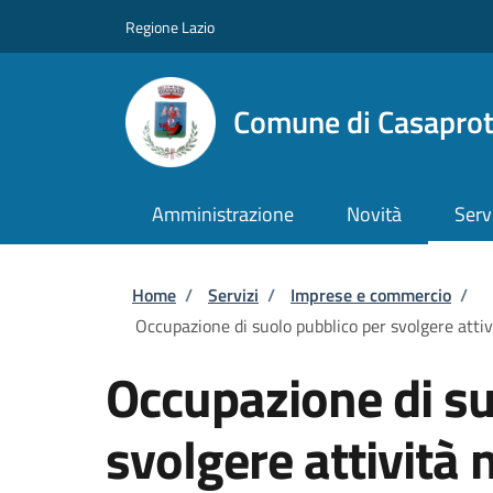
Salta al contenuto principale
Skip to footer content
Regione Lazio
Comune di Casapro
Amministrazione
Novità
Serv
Briciole di pane
Home
/
Servizi
/
Imprese e commercio
/
Occupazione di suolo pubblico per svolgere attivi
Occupazione di su
svolgere attività 